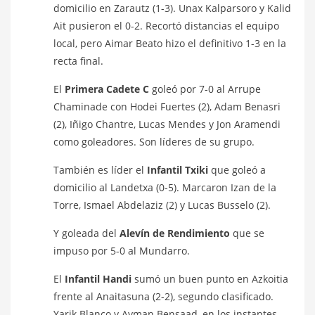
domicilio en Zarautz (1-3). Unax Kalparsoro y Kalid
Ait pusieron el 0-2. Recortó distancias el equipo
local, pero Aimar Beato hizo el definitivo 1-3 en la
recta final.
El
Primera Cadete C
goleó por 7-0 al Arrupe
Chaminade con Hodei Fuertes (2), Adam Benasri
(2), Iñigo Chantre, Lucas Mendes y Jon Aramendi
como goleadores. Son líderes de su grupo.
También es líder el
Infantil Txiki
que goleó a
domicilio al Landetxa (0-5). Marcaron Izan de la
Torre, Ismael Abdelaziz (2) y Lucas Busselo (2).
Y goleada del
Alevín de Rendimiento
que se
impuso por 5-0 al Mundarro.
El
Infantil Handi
sumó un buen punto en Azkoitia
frente al Anaitasuna (2-2), segundo clasificado.
Yarik Blanco y Ayman Bensaad, en los instantes