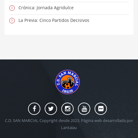
Crónica: Jornada Agridulce
La Previa: Cinco Partidos Decisivos
C.D. SAN MARCIAL Copyright desde 2023. Página web desarrollada por
Lantalau