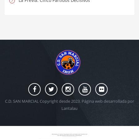
La Previa: Cinco Partidos Decisivos
C.D. SAN MARCIAL Copyright desde 2023. Página web desarrollada por
Lantalau