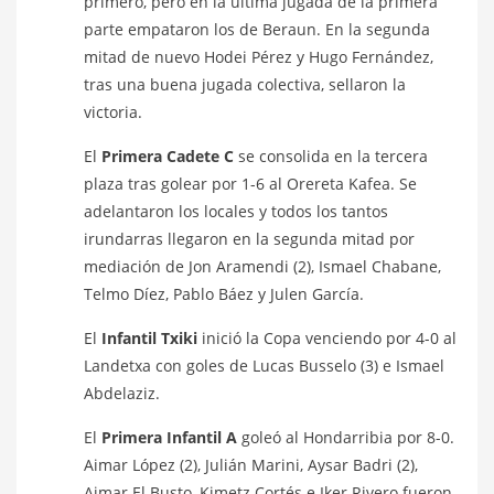
primero, pero en la última jugada de la primera
parte empataron los de Beraun. En la segunda
mitad de nuevo Hodei Pérez y Hugo Fernández,
tras una buena jugada colectiva, sellaron la
victoria.
El
Primera Cadete C
se consolida en la tercera
plaza tras golear por 1-6 al Orereta Kafea. Se
adelantaron los locales y todos los tantos
irundarras llegaron en la segunda mitad por
mediación de Jon Aramendi (2), Ismael Chabane,
Telmo Díez, Pablo Báez y Julen García.
El
Infantil Txiki
inició la Copa venciendo por 4-0 al
Landetxa con goles de Lucas Busselo (3) e Ismael
Abdelaziz.
El
Primera Infantil A
goleó al Hondarribia por 8-0.
Aimar López (2), Julián Marini, Aysar Badri (2),
Aimar El Busto, Kimetz Cortés e Iker Rivero fueron