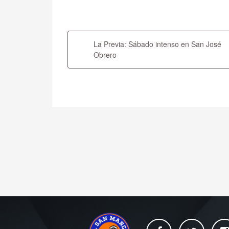
Navegación
de
La Previa: Sábado intenso en San José
entradas
Obrero