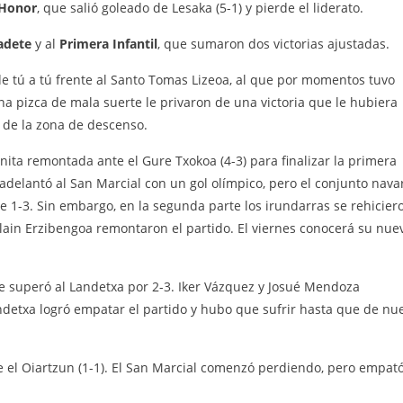
 Honor
, que salió goleado de Lesaka (5-1) y pierde el liderato.
adete
y al
Primera Infantil
, que sumaron dos victorias ajustadas.
e tú a tú frente al Santo Tomas Lizeoa, al que por momentos tuvo
una pizca de mala suerte le privaron de una victoria que le hubiera
 de la zona de descenso.
ita remontada ante el Gure Txokoa (4-3) para finalizar la primera
delantó al San Marcial con un gol olímpico, pero el conjunto nava
 1-3. Sin embargo, en la segunda parte los irundarras se rehicier
Alain Erzibengoa remontaron el partido. El viernes conocerá su nue
ue superó al Landetxa por 2-3. Iker Vázquez y Josué Mendoza
andetxa logró empatar el partido y hubo que sufrir hasta que de nu
 el Oiartzun (1-1). El San Marcial comenzó perdiendo, pero empat