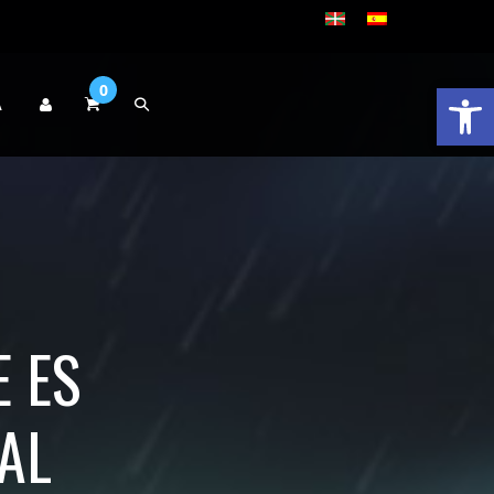
Abrir 
0
A
E ES
AL