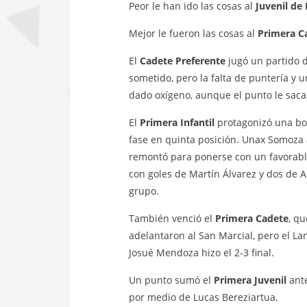
Peor le han ido las cosas al
Juvenil de
Mejor le fueron las cosas al
Primera C
El
Cadete Preferente
jugó un partido d
sometido, pero la falta de puntería y 
dado oxígeno, aunque el punto le saca
El
Primera Infantil
protagonizó una bon
fase en quinta posición. Unax Somoza a
remontó para ponerse con un favorable
con goles de Martín Álvarez y dos de 
grupo.
También venció el
Primera Cadete
, q
adelantaron al San Marcial, pero el L
Josué Mendoza hizo el 2-3 final.
Un punto sumó el
Primera Juvenil
ante
por medio de Lucas Bereziartua.