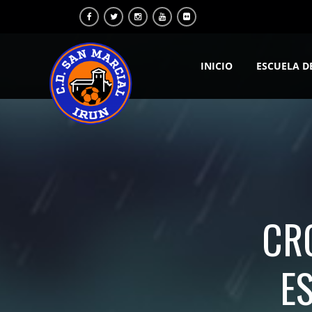
INICIO
ESCUELA D
CRÓ
E