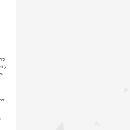
rro
on y
vo
evo
ó