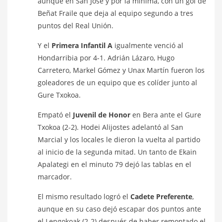
aunque en San José y por la mínima, con un gol de
Beñat Fraile que deja al equipo segundo a tres
puntos del Real Unión.
Y el
Primera Infantil A
igualmente venció al
Hondarribia por 4-1. Adrián Lázaro, Hugo
Carretero, Markel Gómez y Unax Martín fueron los
goleadores de un equipo que es colíder junto al
Gure Txokoa.
Empató el
Juvenil de Honor
en Bera ante el Gure
Txokoa (2-2). Hodei Alijostes adelantó al San
Marcial y los locales le dieron la vuelta al partido
al inicio de la segunda mitad. Un tanto de Ekain
Apalategi en el minuto 79 dejó las tablas en el
marcador.
El mismo resultado logró el
Cadete Preferente
,
aunque en su caso dejó escapar dos puntos ante
el Lengokoak (2-2) después de haber remontado el