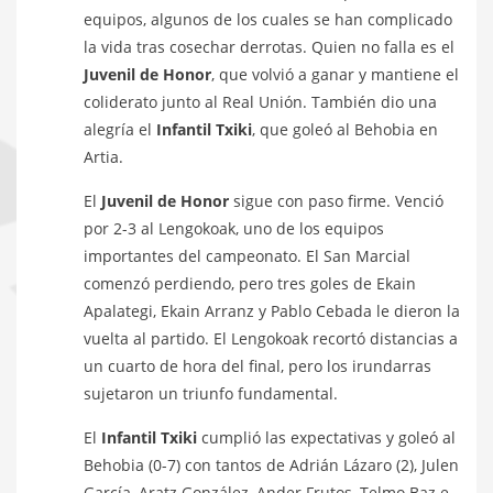
equipos, algunos de los cuales se han complicado
la vida tras cosechar derrotas. Quien no falla es el
Juvenil de Honor
, que volvió a ganar y mantiene el
coliderato junto al Real Unión. También dio una
alegría el
Infantil Txiki
, que goleó al Behobia en
Artia.
El
Juvenil de Honor
sigue con paso firme. Venció
por 2-3 al Lengokoak, uno de los equipos
importantes del campeonato. El San Marcial
comenzó perdiendo, pero tres goles de Ekain
Apalategi, Ekain Arranz y Pablo Cebada le dieron la
vuelta al partido. El Lengokoak recortó distancias a
un cuarto de hora del final, pero los irundarras
sujetaron un triunfo fundamental.
El
Infantil Txiki
cumplió las expectativas y goleó al
Behobia (0-7) con tantos de Adrián Lázaro (2), Julen
García, Aratz González, Ander Frutos, Telmo Baz e