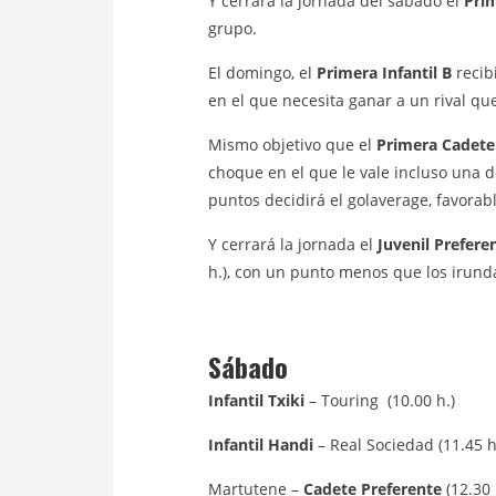
Y cerrará la jornada del sábado el
Prim
grupo.
El domingo, el
Primera Infantil B
recib
en el que necesita ganar a un rival qu
Mismo objetivo que el
Primera Cadete
choque en el que le vale incluso una d
puntos decidirá el golaverage, favorab
Y cerrará la jornada el
Juvenil Prefere
h.), con un punto menos que los irundar
Sábado
Infantil Txiki
– Touring (10.00 h.)
Infantil Handi
– Real Sociedad (11.45 h
Martutene –
Cadete Preferente
(12.30 