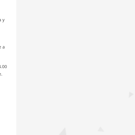
a y
e a
4.00
e.