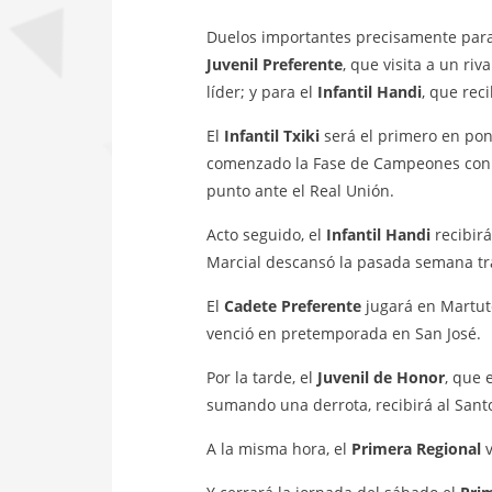
Duelos importantes precisamente para
Juvenil Preferente
, que visita a un ri
líder; y para el
Infantil Handi
, que reci
El
Infantil Txiki
será el primero en pon
comenzado la Fase de Campeones con d
punto ante el Real Unión.
Acto seguido, el
Infantil Handi
recibirá
Marcial descansó la pasada semana tr
El
Cadete Preferente
jugará en Martute
venció en pretemporada en San José.
Por la tarde, el
Juvenil de Honor
, que 
sumando una derrota, recibirá al Santo
A la misma hora, el
Primera Regional
v