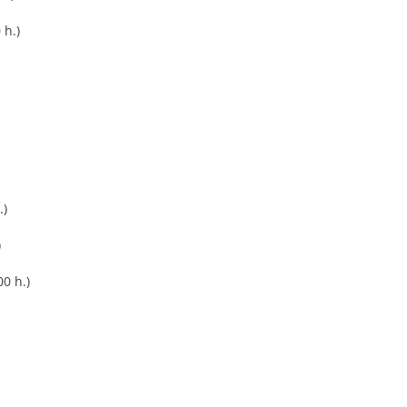
 h.)
.)
)
00 h.)