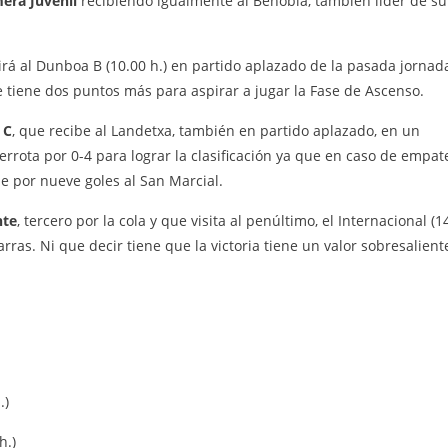
era Juvenil
recibiendo igualmente al Behobia, también líder de su
irá al Dunboa B (10.00 h.) en partido aplazado de la pasada jornad
e tiene dos puntos más para aspirar a jugar la Fase de Ascenso.
 C
, que recibe al Landetxa, también en partido aplazado, en un
errota por 0-4 para lograr la clasificación ya que en caso de empat
le por nueve goles al San Marcial.
nte
, tercero por la cola y que visita al penúltimo, el Internacional (1
ras. Ni que decir tiene que la victoria tiene un valor sobresalient
.)
h.)