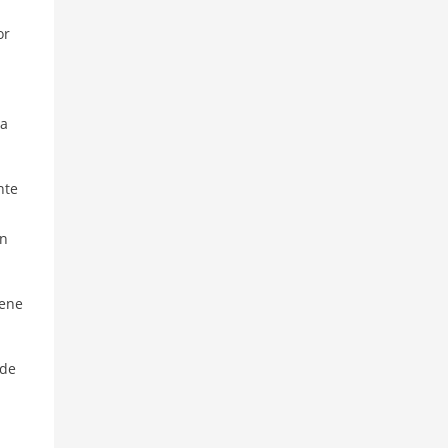
or
da
nte
on
iene
 de