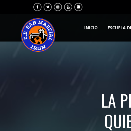
INICIO
ESCUELA D
LA P
QUI