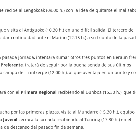
ue recibe al Lengokoak (09.00 h.) con la idea de quitarse el mal sab
que visita al Antiguoko (10.30 h.) en una difícil salida. El tercero de
á dar continuidad ante el Mariño (12.15 h.) a su triunfo de la pasa
 la pasada jornada, intentará sumar otros tres puntos en Beraun fre
l
Preferente
, tratará de seguir por la buena senda de sus últimos
campo del Trintxerpe (12.00 h.), al que aventaja en un punto y c
ará con el
Primera Regional
recibiendo al Dunboa (15.30 h.), que t
lucha por las primeras plazas, visita al Mundarro (15.30 h.), equipo
a Juvenil
cerrará la jornada recibiendo al Touring (17.30 h.) en el
ada de descanso del pasado fin de semana.