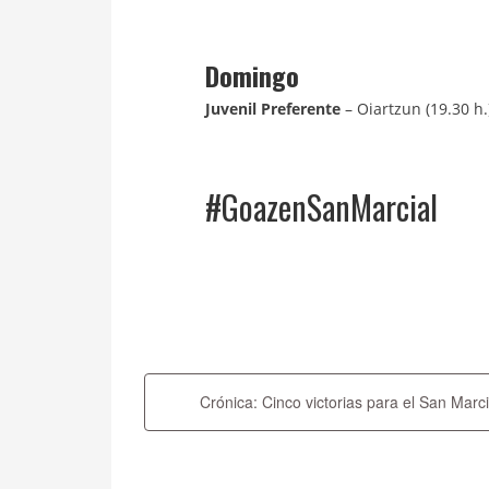
Domingo
Juvenil Preferente
– Oiartzun (19.30 h.
#GoazenSanMarcial
Navegación
de
Crónica: Cinco victorias para el San Marci
entradas