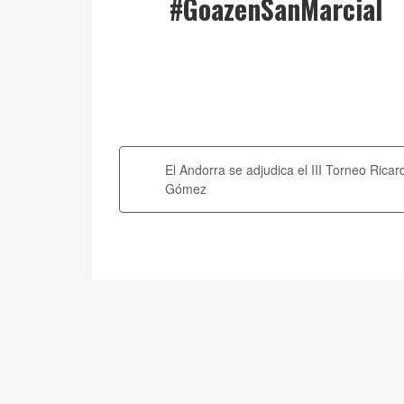
#GoazenSanMarcial
Navegación
de
El Andorra se adjudica el III Torneo Ricar
entradas
Gómez