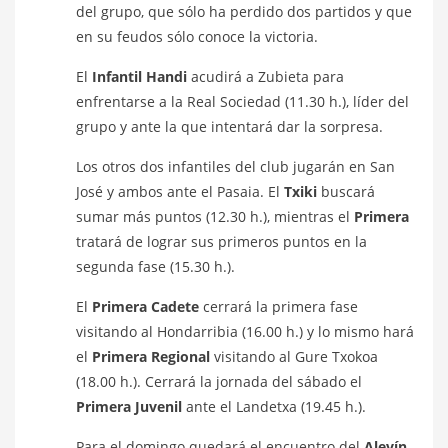
del grupo, que sólo ha perdido dos partidos y que
en su feudos sólo conoce la victoria.
El
Infantil Handi
acudirá a Zubieta para
enfrentarse a la Real Sociedad (11.30 h.), líder del
grupo y ante la que intentará dar la sorpresa.
Los otros dos infantiles del club jugarán en San
José y ambos ante el Pasaia. El
Txiki
buscará
sumar más puntos (12.30 h.), mientras el
Primera
tratará de lograr sus primeros puntos en la
segunda fase (15.30 h.).
El
Primera Cadete
cerrará la primera fase
visitando al Hondarribia (16.00 h.) y lo mismo hará
el
Primera Regional
visitando al Gure Txokoa
(18.00 h.). Cerrará la jornada del sábado el
Primera Juvenil
ante el Landetxa (19.45 h.).
Para el domingo quedará el encuentro del
Alevín