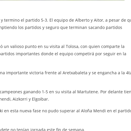
y termino el partido 5-3. El equipo de Alberto y Aitor, a pesar de q
mptiendo los partidos y seguro que terminan sacando partidos
ió un valioso punto en su visita al Tolosa, con quien comparte la
partidos importantes donde el equipo competirá por seguir en la
na importante victoria frente al Aretxabaleta y se engancha a la 4t
 campeones ganando 1-5 en su visita al Martutene. Por delante tie
ndi, Aizkorri y Elgoibar.
xiki en esta nueva fase no pudo superar al Aloña Mendi en el partid
adete no tenían jornada este fin de semana.