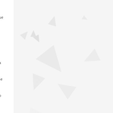
ue
a
ne
o