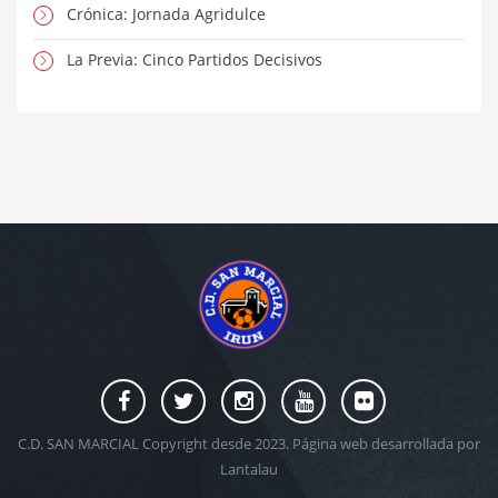
Crónica: Jornada Agridulce
La Previa: Cinco Partidos Decisivos
C.D. SAN MARCIAL Copyright desde 2023. Página web desarrollada por
Lantalau