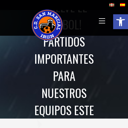
¡VUELVE EL
Abrir 
FÚTBOL!
PARTIDOS
IMPORTANTES
PARA
NUESTROS
EQUIPOS ESTE
FIN DE